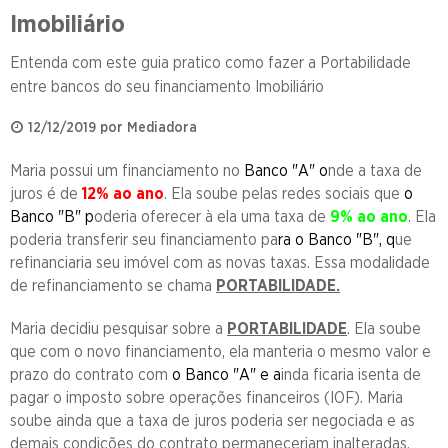
Imobiliário
Entenda com este guia pratico como fazer a Portabilidade
entre bancos do seu financiamento Imobiliário
12/12/2019 por Mediadora
Maria possui um financiamento no
Banco "A" o
nde a taxa de
juros é de
12% ao ano
. Ela soube pelas redes sociais que
o
Banco "B" p
oderia oferecer à ela uma taxa de
9% ao ano
. Ela
poderia transferir seu financiamento pa
ra o Banco "B", q
ue
refinanciaria seu imóvel com as novas taxas. Essa modalidade
de refinanciamento se chama
PORTABILIDADE.
Maria decidiu pesquisar sobre a
PORTABILIDADE
. Ela soube
que com o novo financiamento, ela manteria o mesmo valor e
prazo do contrato com
o Banco "A" e a
inda ficaria isenta de
pagar o imposto sobre operações financeiros (IOF). Maria
soube ainda que a taxa de juros poderia ser negociada e as
demais condições do contrato permaneceriam inalteradas.